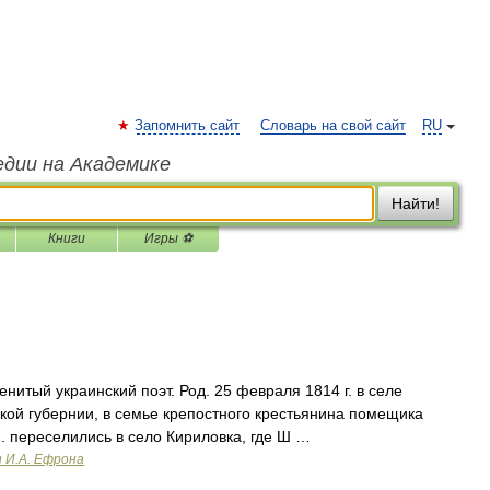
Запомнить сайт
Словарь на свой сайт
RU
едии на Академике
Найти!
Книги
Игры ⚽
нитый украинский поэт. Род. 25 февраля 1814 г. в селе
кой губернии, в семье крепостного крестьянина помещика
. переселились в село Кириловка, где Ш …
и И.А. Ефрона