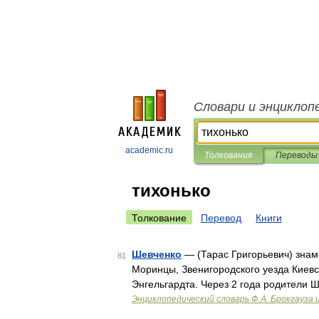
Словари и энциклоп
academic.ru
Толкования
Переводы
тихонько
Толкование
Перевод
Книги
Шевченко
— (Тарас Григорьевич) знаме
81
Моринцы, Звенигородского уезда Киевс
Энгельгардта. Через 2 года родители Ш
Энциклопедический словарь Ф.А. Брокгауза 