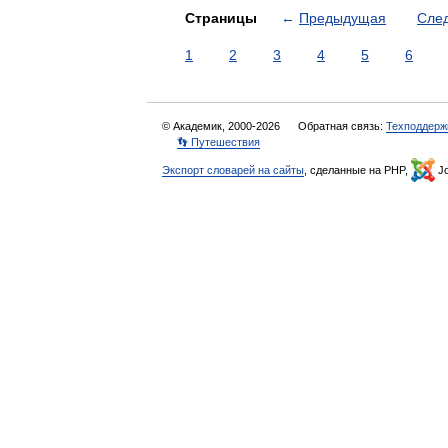
Страницы
←
Предыдущая
Сле
1
2
3
4
5
6
© Академик, 2000-2026
Обратная связь:
Техподдерж
👣 Путешествия
Экспорт словарей на сайты
, сделанные на PHP,
Jo