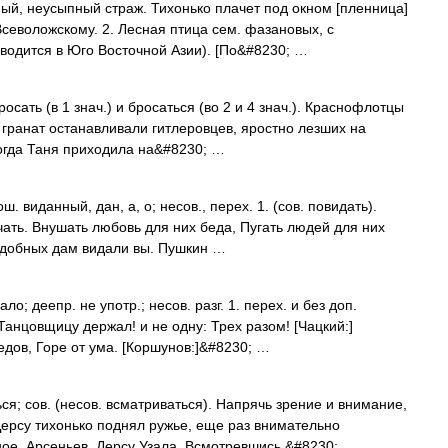
ьный, неусыпный страж. Тихонько плачет под окном [пленница]
Всеволожскому. 2. Лесная птица сем. фазановых, с
водится в Юго Восточной Азии). [По&#8230; …
росать (в 1 знач.) и бросаться (во 2 и 4 знач.). Краснофлотцы
 гранат останавливали гитлеровцев, яростно лезших на
огда Таня приходила на&#8230; …
. виданный, дан, а, о; несов., перех. 1. (сов. повидать).
чать. Внушать любовь для них беда, Пугать людей для них
одобных дам видали вы. Пушкин …
ло; деепр. не употр.; несов. разг. 1. перех. и без доп.
 Танцовщицу держал! и не одну: Трех разом! [Чацкий:]
едов, Горе от ума. [Коршунов:]&#8230; …
я; сов. (несов. всматриваться). Напрячь зрение и внимание,
 Дерсу тихонько поднял ружье, еще раз внимательно
тное. Арсеньев, Дерсу Узала. Всмотревшись,&#8230; …