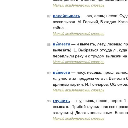
Малый академический словарь
всхли́пывать
— аю, аешь; несов. Судо
87
всхлипывая. М. Горький, В людях. Катю
тайна …
Малый академический словарь
вы́лезти
— и вылезть, лезу, лезешь; про
88
вылезать). 1. Выбраться откуда л., куд
переплыли реку и с трудом вылезли на 
Малый академический словарь
вы́нести
— несу, несешь; прош. вынес, л
89
л., унести за пределы чего л. Вынести 
дрянных картин. И. Гончаров, Обломов
Малый академический словарь
глуши́ть
— шу, шишь; несов., перех. 1
90
слышать. Прибой глушил нас всех раска
заглушить). Делать неслышным. Беско
Малый академический словарь