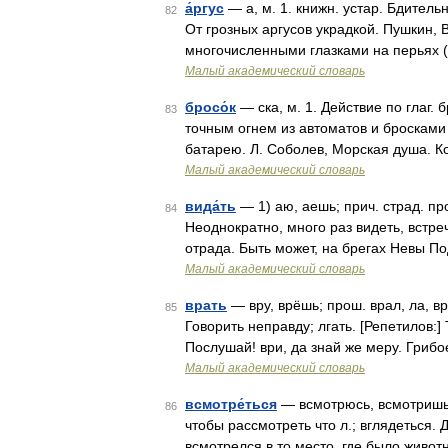
а́ргус
— а, м. 1. книжн. устар. Бдител
82
От грозных аргусов украдкой. Пушкин, 
многочисленными глазками на перьях (
Малый академический словарь
бросо́к
— ска, м. 1. Действие по глаг. б
83
точным огнем из автоматов и бросками
батарею. Л. Соболев, Морская душа. К
Малый академический словарь
вида́ть
— 1) аю, аешь; прич. страд. прош
84
Неоднократно, много раз видеть, встре
отрада. Быть может, на брегах Невы П
Малый академический словарь
врать
— вру, врёшь; прош. врал, ла, вра
85
Говорить неправду; лгать. [Репетилов:]
Послушай! ври, да знай же меру. Грибо
Малый академический словарь
всмотре́ться
— всмотрюсь, всмотришьс
86
чтобы рассмотреть что л.; вглядеться.
всмотрелся в то место, где было живо