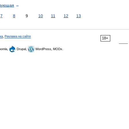
дующая
→
7
8
9
10
11
12
13
ка
,
Реклама на сайте
18+
omla,
Drupal,
WordPress, MODx.