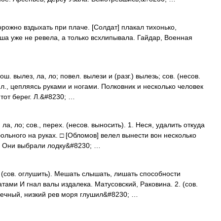
рожно вздыхать при плаче. [Солдат] плакал тихонько,
ша уже не ревела, а только всхлипывала. Гайдар, Военная
ш. вылез, ла, ло; повел. вылези и (разг.) вылезь; сов. (несов.
а л., цепляясь руками и ногами. Полковник и несколько человек
тот берег. Л.&#8230; …
а, ло; сов., перех. (несов. выносить). 1. Неся, удалить откуда
больного на руках. □ [Обломов] велел вынести вон несколько
. Они выбрали лодку&#8230; …
. (сов. оглушить). Мешать слышать, лишать способности
тами И гнал валы издалека. Матусовский, Раковина. 2. (сов.
нечный, низкий рев моря глушил&#8230; …